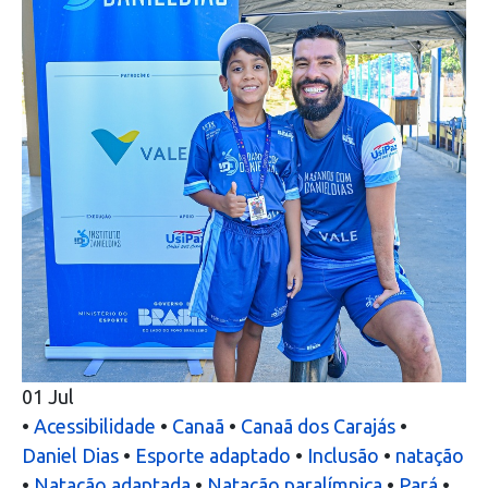
01
Jul
•
Acessibilidade
•
Canaã
•
Canaã dos Carajás
•
Daniel Dias
•
Esporte adaptado
•
Inclusão
•
natação
•
Natação adaptada
•
Natação paralímpica
•
Pará
•