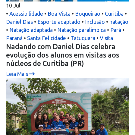
10
Jul
•
Acessibilidade
•
Boa Vista
•
Boqueirão
•
Curitiba
•
Daniel Dias
•
Esporte adaptado
•
Inclusão
•
natação
•
Natação adaptada
•
Natação paralímpica
•
Pará
•
Paraná
•
Santa Felicidade
•
Tatuquara
•
Visita
Nadando com Daniel Dias celebra
evolução dos alunos em visitas aos
núcleos de Curitiba (PR)
Leia Mais