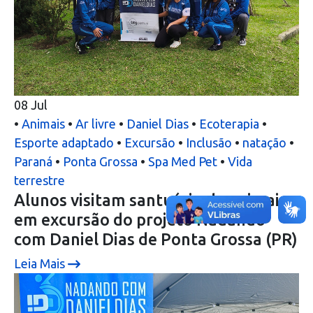
08
Jul
•
Animais
•
Ar livre
•
Daniel Dias
•
Ecoterapia
•
Esporte adaptado
•
Excursão
•
Inclusão
•
natação
•
Paraná
•
Ponta Grossa
•
Spa Med Pet
•
Vida
terrestre
Alunos visitam santuário de animais
em excursão do projeto Nadando
com Daniel Dias de Ponta Grossa (PR)
Leia Mais