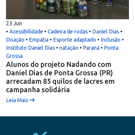
23
Jun
•
Acessibilidade
•
Cadeira de rodas
•
Daniel Dias
•
Doação
•
Empatia
•
Esporte adaptado
•
Inclusão
•
Instituto Daniel Dias
•
natação
•
Paraná
•
Ponta
Grossa
Alunos do projeto Nadando com
Daniel Dias de Ponta Grossa (PR)
arrecadam 85 quilos de lacres em
campanha solidária
Leia Mais