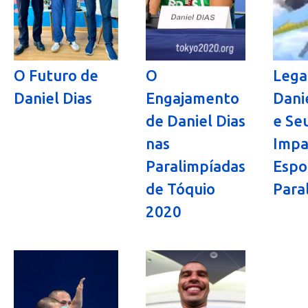
O Futuro de
O
Lega
Daniel Dias
Engajamento
Dani
de Daniel Dias
e Se
nas
Impa
Paralimpíadas
Espo
de Tóquio
Para
2020