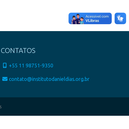
CONTATOS
+55 11 98751-9350
contato@institutodanieldias.org.br
s