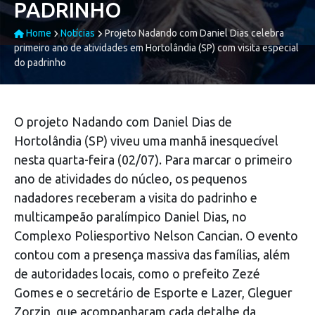
PADRINHO
Home
Notícias
Projeto Nadando com Daniel Dias celebra
primeiro ano de atividades em Hortolândia (SP) com visita especial
do padrinho
O projeto Nadando com Daniel Dias de
Hortolândia (SP) viveu uma manhã inesquecível
nesta quarta-feira (02/07). Para marcar o primeiro
ano de atividades do núcleo, os pequenos
nadadores receberam a visita do padrinho e
multicampeão paralímpico Daniel Dias, no
Complexo Poliesportivo Nelson Cancian. O evento
contou com a presença massiva das famílias, além
de autoridades locais, como o prefeito Zezé
Gomes e o secretário de Esporte e Lazer, Gleguer
Zorzin, que acompanharam cada detalhe da